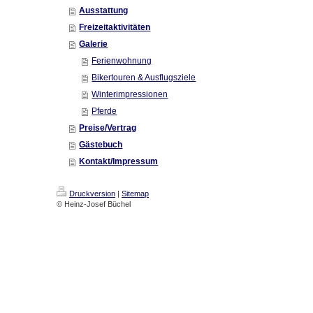
Ausstattung
Freizeitaktivitäten
Galerie
Ferienwohnung
Bikertouren & Ausflugsziele
Winterimpressionen
Pferde
Preise/Vertrag
Gästebuch
Kontakt/Impressum
Druckversion
|
Sitemap
© Heinz-Josef Büchel